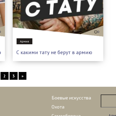
0
0
Армия
ю
С какими тату не берут в армию
2
3
»
Боевые искусства
Охота
Самооборона
Адм