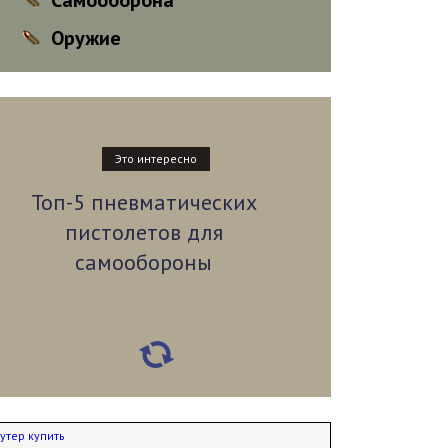
Самооборона
Оружие
Это интересно
Топ-5 пневматических
пистолетов для
самообороны
утер купить