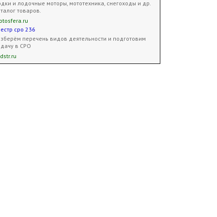
дки и лодочные моторы, мототехника, снегоходы и др.
талог товаров.
tosfera.ru
естр сро 236
зберём перечень видов деятельности и подготовим
дачу в СРО
dstr.ru