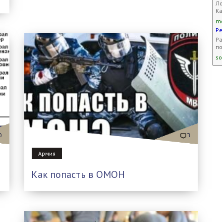
Ло
Ка
mo
Ре
Ра
по
so
0
3
Армия
Как попасть в ОМОН