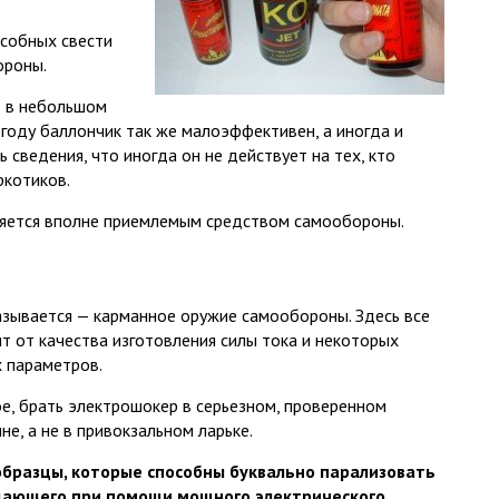
особных свести
ороны.
ь в небольшом
году баллончик так же малоэффективен, а иногда и
 сведения, что иногда он не действует на тех, кто
ркотиков.
вляется вполне приемлемым средством самообороны.
азывается — карманное оружие самообороны. Здесь все
ит от качества изготовления силы тока и некоторых
х параметров.
ое, брать электрошокер в серьезном, проверенном
не, а не в привокзальном ларьке.
образцы, которые способны буквально парализовать
ающего при помощи мощного электрического