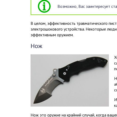
Возможно, Вас заинтересует ст
В целом, эффективность травматического пист
электрошокового устройства. Некоторые люди
эффективным оружием.
Нож
Х
с
п
Н
а
с
И
к
Нож это оружие на крайний случай, когда вашей