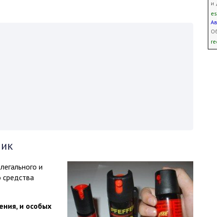
и 
es
А
Об
re
чик
легального и
о средства
ения, и особых