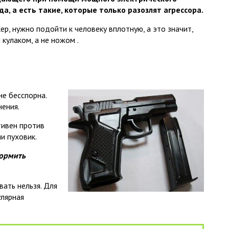
да, а есть такие, которые только разозлят агрессора.
р, нужно подойти к человеку вплотную, а это значит,
 кулаком, а не ножом .
не бесспорна.
нения.
тивен против
и пуховик.
формить
ать нельзя. Для
улярная