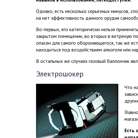
Однако, есть несколько серьезных минусов, сп
на нет эффективность данного орудия самооб
Во-первых, его категорически нельзя применят
закрытом помещении, во вторых в ветреную по
опасен для самого обороняющегося, так же есть
находиться под воздействием алкоголя или на
В остальных же случаях газовый баллончик я
Электрошокер
Что н
завис
други
Главн
магази
Есть 
напад