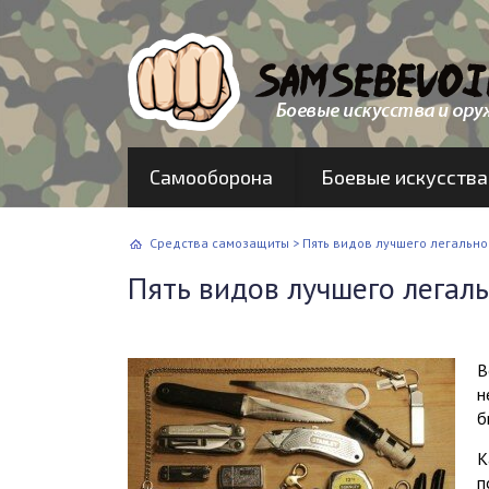
Самооборона
Боевые искусства
Средства самозащиты
>
Пять видов лучшего легальн
Пять видов лучшего легал
В
н
б
К
п