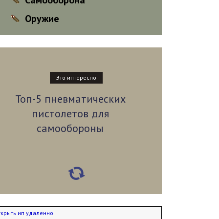
Самооборона
Оружие
Это интересно
Топ-5 пневматических
пистолетов для
самообороны
крыть ип удаленно