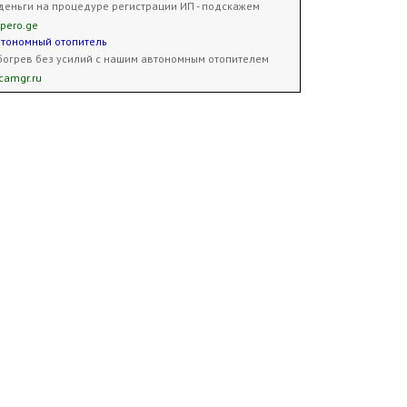
деньги на процедуре регистрации ИП - подскажем
pero.ge
втономный отопитель
огрев без усилий с нашим автономным отопителем
camgr.ru