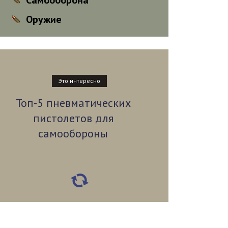
Самооборона
Оружие
Это интересно
Топ-5 пневматических
пистолетов для
самообороны