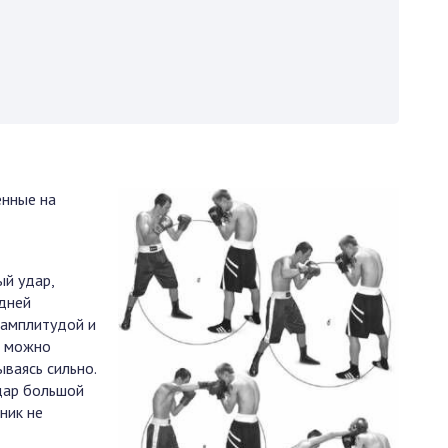
енные на
й удар,
дней
 амплитудой и
а можно
ываясь сильно.
удар большой
ник не