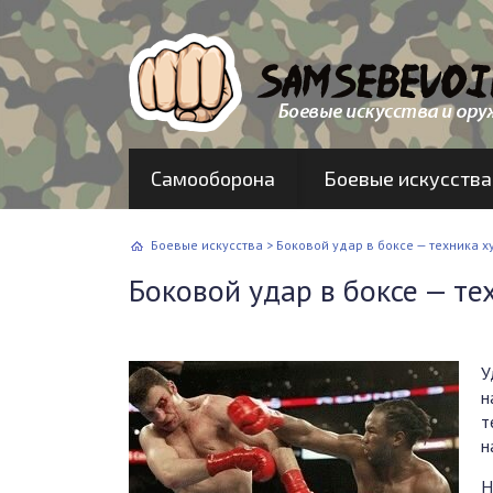
Самооборона
Боевые искусства
Боевые искусства
>
Боковой удар в боксе — техника ху
Боковой удар в боксе — тех
У
н
т
н
Н