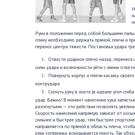
Н
н
п
Руки в положении перед собой большими пальц
спину необходимо держать прямой, плечи и пр
перенос центра тяжести. Постановка удара тр
Отвести ударное плечо назад, перенеся 
силы удара и возможности уйти с линии ответн
Повернуть корпус и плечи касаясь своег
контрудара.
Согнуть руку в локте (в идеале угол сгиб
удар. Важно! В момент нанесения хука запясть
разогнутыми — эти действия позволять увеличи
Скорость нанесения напрямую зависит от косы
сильнее и быстрее удар, тем быстрее спортсме
направляется по прямой в область плеча, чтоб
руки соперника, вскидывается локоть. Так обхо