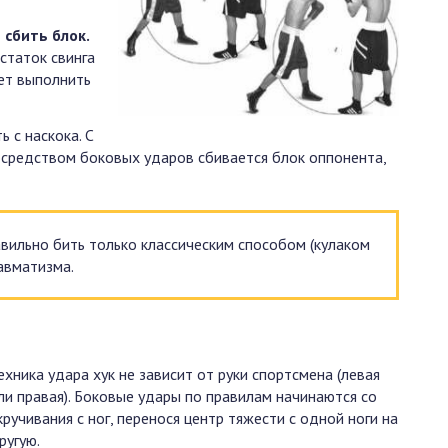
 сбить блок.
статок свинга
жет выполнить
 с наскока. С
посредством боковых ударов сбивается блок оппонента,
вильно бить только классическим способом (кулаком
авматизма.
ехника удара хук не зависит от руки спортсмена (левая
ли правая). Боковые удары по правилам начинаются со
кручивания с ног, перенося центр тяжести с одной ноги на
ругую.