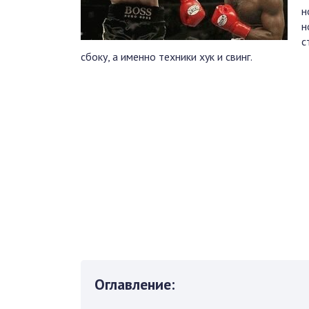
н
н
с
сбоку, а именно техники хук и свинг.
Оглавление: