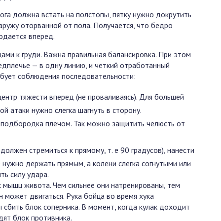
ога должна встать на полстопы, пятку нужно докрутить
аружу оторванной от пола. Получается, что бедро
одается вперед.
ами к груди. Важна правильная балансировка. При этом
едплечье — в одну линию, и четкий отработанный
ебует соблюдения последовательности:
центр тяжести вперед (не проваливаясь). Для большей
ой атаки нужно слегка шагнуть в сторону.
о подбородка плечом. Так можно защитить челюсть от
а должен стремиться к прямому, т. е 90 градусов), нанести
е нужно держать прямым, а колени слегка согнутыми или
ть силу удара.
х мышц живота. Чем сильнее они натренированы, тем
н может двигаться. Рука бойца во время хука
ы сбить блок соперника. В момент, когда кулак доходит
дят блок противника.