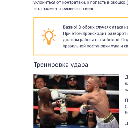
уклониться от контратаки, и попасть в окошко 
этот момент применяют свинг.
Важно! В обоих случаях атака н
При этом происходит разворот п
должны работать свободно. По
правильной постановки хука и св
Тренировка удара
Д
л
п
П
С
б
Д