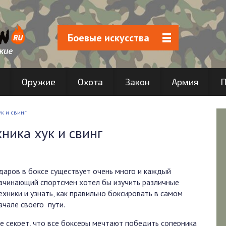
Боевые искусства
Оружие
Охота
Закон
Армия
П
к и свинг
ника хук и свинг
даров в боксе существует очень много и каждый
ачинающий спортсмен хотел бы изучить различные
ехники и узнать, как правильно боксировать в самом
ачале своего пути.
е секрет, что все боксеры мечтают победить соперника