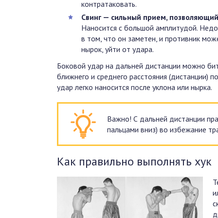
контратаковать.
Свинг — сильный прием, позволяющий
Наносится с большой амплитудой. Недо
в том, что он заметен, и противник мо
нырок, уйти от удара.
Боковой удар на дальней дистанции можно бить
ближнего и среднего расстояния (дистанции) 
удар легко наносится после уклона или нырка.
Важно! С дальней дистанции пра
пальцами вниз) во избежание тр
Как правильно выполнять хук
Т
и
с
д