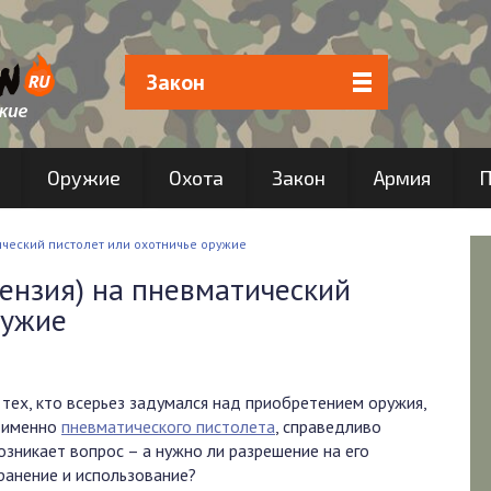
Закон
Оружие
Охота
Закон
Армия
П
ческий пистолет или охотничье оружие
ензия) на пневматический
ружие
 тех, кто всерьез задумался над приобретением оружия,
 именно
пневматического пистолета
, справедливо
озникает вопрос – а нужно ли разрешение на его
ранение и использование?