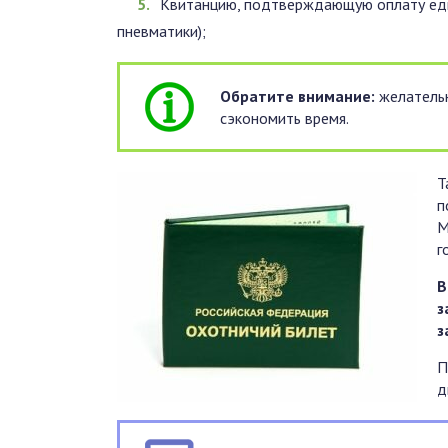
Квитанцию, подтверждающую оплату еди
пневматики);
Обратите внимание:
желательн
сэкономить время.
Т
п
М
г
В
з
з
П
д