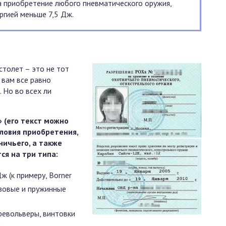
а приобретение любого пневматического оружия,
ргией меньше 7,5 Дж.
столет – это не тот
 вам все равно
 Но во всех ли
 (его текст можно
словия приобретения,
ничьего, а также
ся на три типа:
ж (к примеру, Borner
азовые и пружинные
револьверы, винтовки