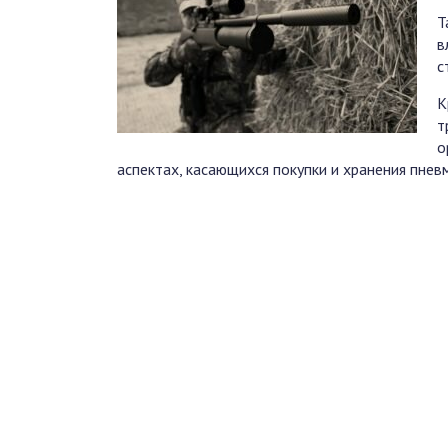
Т
в
с
К
т
о
аспектах, касающихся покупки и хранения пневм