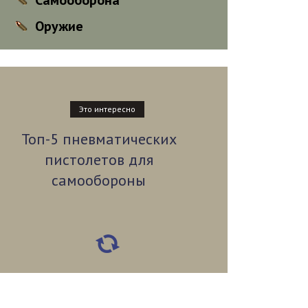
Самооборона
Оружие
Это интересно
Топ-5 пневматических
пистолетов для
самообороны