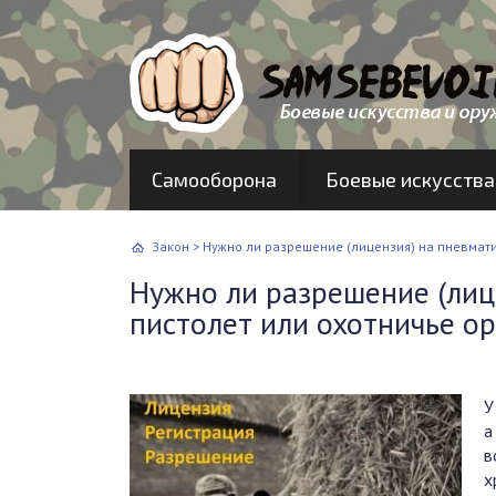
Самооборона
Боевые искусства
Закон
>
Нужно ли разрешение (лицензия) на пневмати
Нужно ли разрешение (лиц
пистолет или охотничье о
У
а
в
х