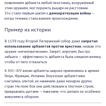
появлением арбалета любой пехотинец, вооружённый
этим оружием, мог поразить рыцаря на расстоянии.
Это стало первым шагом к
демократизации войны
—
когда техника стала важнее происхождения.
Пример из истории
В 1139 году Второй Латеранский собор даже
запретил
использование арбалетов против христиан
, назвав это
оружие «нечеловеческим». Запрет, впрочем, быстро
забылся — эффективность арбалета была слишком велика,
чтобы от него отказаться.
К XIII–XIV векам арбалеты широко применялись в армиях
Генуи, Франции, Испании. Генуэзские арбалетчики
считались элитой, их нанимали даже монархи других
стран. На поле боя они действовали в плотном строю,
прикрываясь щитами — павезами, что делало их особенно
живучими в обороне.