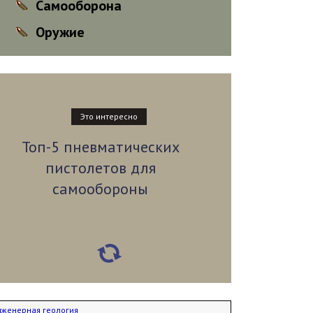
Самооборона
Оружие
Это интересно
Топ-5 пневматических
пистолетов для
самообороны
нженерная геология