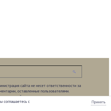
инистрация сайта не несет ответственности за
ментарии, оставленные пользователями.
ериал на сайте представлен исключительно в
вы соглашаетесь с
акомительных целях.
Принять