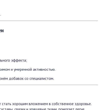
.
ен
льного эффекта;
имом и умеренной активностью.
риём добавок со специалистом.
 стать хорошим вложением в собственное здоровье.
ставы, связки и хрящевые ткани, помогает легче