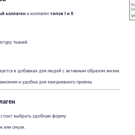
Вы
р
ый коллаген
и коллаген
типов I и II
.
ge
ктуру тканей.
зуется в добавках для людей с активным образом жизни.
анизмом и удобна для ежедневного приёма.
лаген
, стоит выбрать удобную форму:
к или смузи.