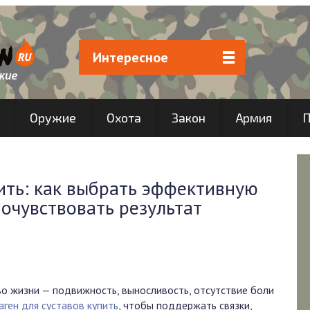
Интересное
Оружие
Охота
Закон
Армия
П
пить: как выбрать эффективную
почувствовать результат
во жизни — подвижность, выносливость, отсутствие боли
аген для суставов купить
, чтобы поддержать связки,