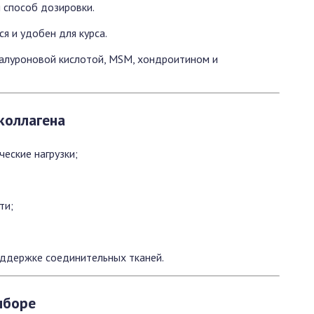
 способ дозировки.
я и удобен для курса.
иалуроновой кислотой, MSM, хондроитином и
коллагена
еские нагрузки;
ти;
оддержке соединительных тканей.
ыборе