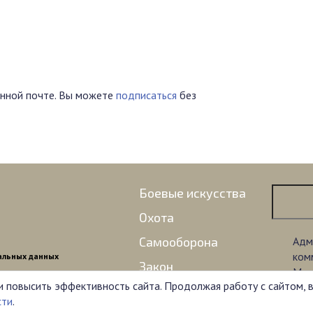
нной почте. Вы можете
подписаться
без
Боевые искусства
Охота
Самооборона
Адм
ком
альных данных
Закон
Мат
и повысить эффективность сайта. Продолжая работу с сайтом, 
озн
Оружие
сти
.