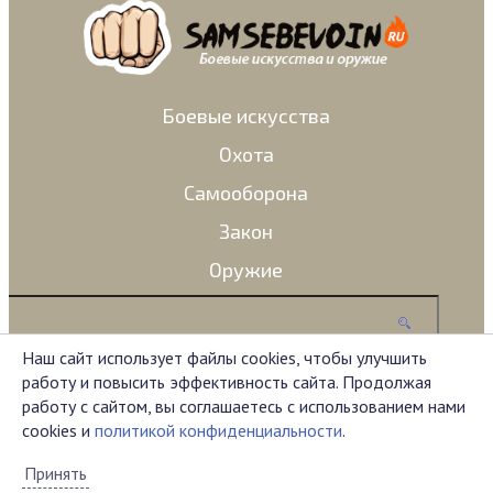
Боевые искусства
Охота
Самооборона
Закон
Оружие
Наш сайт использует файлы cookies, чтобы улучшить
работу и повысить эффективность сайта. Продолжая
Администрация сайта не несет ответственности за
работу с сайтом, вы соглашаетесь с использованием нами
комментарии, оставленные пользователями.
cookies и
политикой конфиденциальности
.
Материал на сайте представлен исключительно в
ознакомительных целях.
Принять