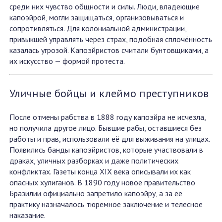
среди них чувство общности и силы. Люди, владеющие
капоэйрой, могли защищаться, организовываться и
сопротивляться. Для колониальной администрации,
привыкшей управлять через страх, подобная сплочённость
казалась угрозой. Капоэйристов считали бунтовщиками, а
их искусство — формой протеста.
Уличные бойцы и клеймо преступников
После отмены рабства в 1888 году капоэйра не исчезла,
но получила другое лицо. Бывшие рабы, оставшиеся без
работы и прав, использовали её для выживания на улицах.
Появились банды капоэйристов, которые участвовали в
драках, уличных разборках и даже политических
конфликтах. Газеты конца XIX века описывали их как
опасных хулиганов. В 1890 году новое правительство
Бразилии официально запретило капоэйру, а за её
практику назначалось тюремное заключение и телесное
наказание.