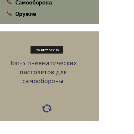
Самооборона
Оружие
Это интересно
Топ-5 пневматических
пистолетов для
самообороны