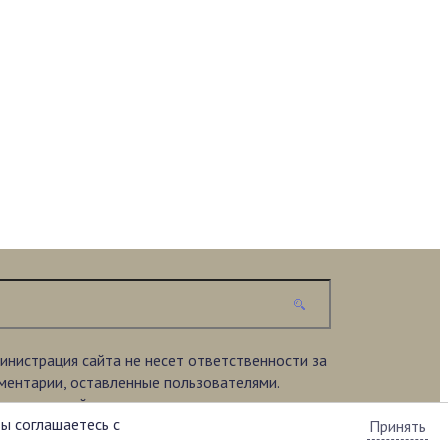
инистрация сайта не несет ответственности за
ментарии, оставленные пользователями.
ериал на сайте представлен исключительно в
вы соглашаетесь с
акомительных целях.
Принять