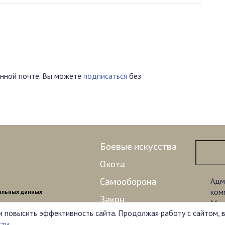
нной почте. Вы можете
подписаться
без
Боевые искусства
Охота
Самооборона
Адм
ком
альных данных
Закон
Мат
и повысить эффективность сайта. Продолжая работу с сайтом, 
озн
Оружие
сти
.