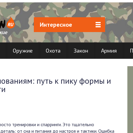
Интересное
Оружие
Охота
Закон
Армия
П
нованиям: путь к пику формы и
ти
росто тренировки и спарринги. Это тщательно
деталь: от сна и питания до настроя и тактики. Ошибка