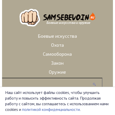
Боевые искусства
Охота
Самооборона
Закон
Оружие
Наш сайт использует файлы cookies, чтобы улучшить
работу и повысить эффективность сайта. Продолжая
Администрация сайта не несет ответственности за
работу с сайтом, вы соглашаетесь с использованием нами
комментарии, оставленные пользователями.
cookies и
политикой конфиденциальности
.
Материал на сайте представлен исключительно в