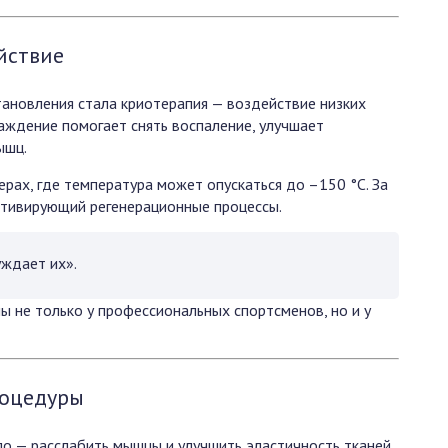
йствие
ановления стала криотерапия — воздействие низких
аждение помогает снять воспаление, улучшает
ышц.
рах, где температура может опускаться до –150 °C. За
ктивирующий регенерационные процессы.
ждает их».
ы не только у профессиональных спортсменов, но и у
роцедуры
ло — расслабить мышцы и улучшить эластичность тканей.