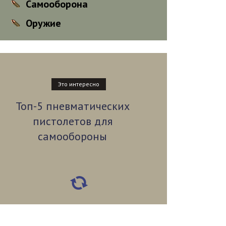
Самооборона
Оружие
Это интересно
Топ-5 пневматических
пистолетов для
самообороны