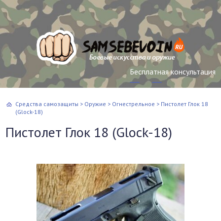
Бесплатная консультация
Средства самозащиты
>
Оружие
>
Огнестрельное
>
Пистолет Глок 18
(Glock-18)
Пистолет Глок 18 (Glock-18)