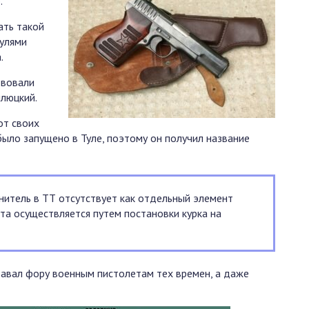
.
ать такой
пулями
.
твовали
илюцкий.
от своих
было запущено в Туле, поэтому он получил название
итель в ТТ отсутствует как отдельный элемент
та осуществляется путем постановки курка на
давал фору военным пистолетам тех времен, а даже