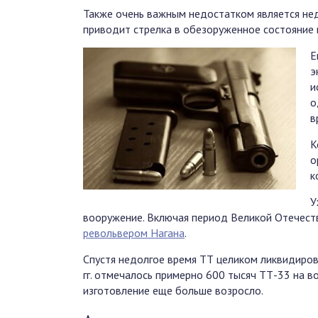
Также очень важным недостатком является нед
приводит стрелка в обезоруженное состояние 
Е
э
и
о
в
К
о
к
У
вооружение. Включая период Великой Отечест
револьвером Нагана
.
Спустя недолгое время ТТ целиком ликвидирова
гг. отмечалось примерно 600 тысяч ТТ-33 на 
изготовление еще больше возросло.