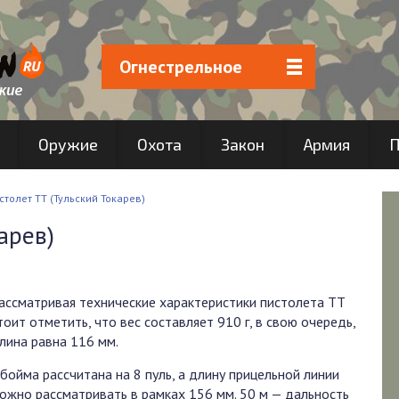
Огнестрельное
Оружие
Охота
Закон
Армия
П
столет ТТ (Тульский Токарев)
арев)
ассматривая технические характеристики пистолета ТТ
тоит отметить, что вес составляет 910 г, в свою очередь,
лина равна 116 мм.
бойма рассчитана на 8 пуль, а длину прицельной линии
ожно рассматривать в рамках 156 мм. 50 м — дальность