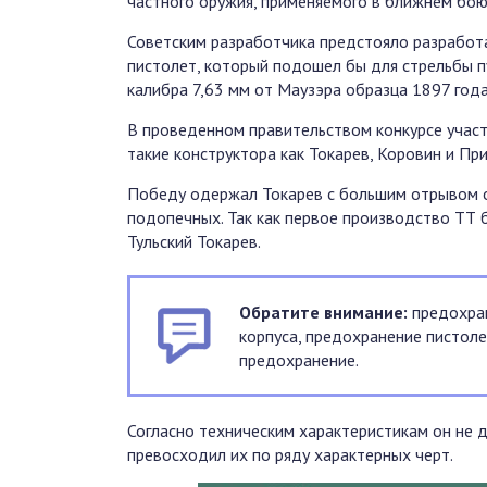
частного оружия, применяемого в ближнем бою
Советским разработчика предстояло разработ
пистолет, который подошел бы для стрельбы 
калибра 7,63 мм от Маузэра образца 1897 года
В проведенном правительством конкурсе учас
такие конструктора как Токарев, Коровин и Пр
Победу одержал Токарев с большим отрывом 
подопечных. Так как первое производство ТТ 
Тульский Токарев.
Обратите внимание:
предохран
корпуса, предохранение пистоле
предохранение.
Согласно техническим характеристикам он не 
превосходил их по ряду характерных черт.