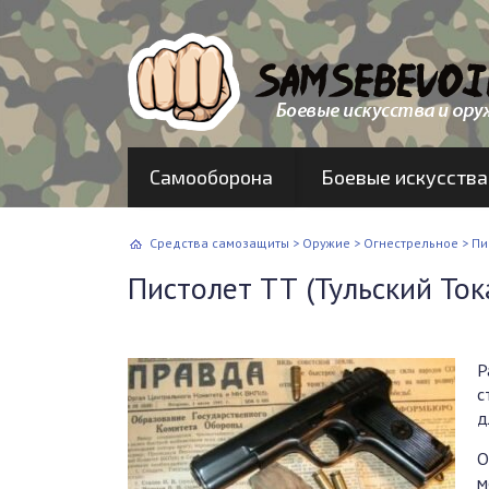
Самооборона
Боевые искусства
Средства самозащиты
>
Оружие
>
Огнестрельное
>
Пи
Пистолет ТТ (Тульский Ток
Р
с
д
О
м