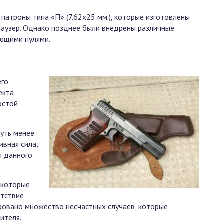
 патроны типа «П» (7.62х25 мм.), которые изготовлены
Маузер. Однако позднее были внедрены различные
ующими пулями.
его
екта
остой
чуть менее
ивная сила,
я данного
екоторые
утствие
ровано множество несчастных случаев, которые
ителя.