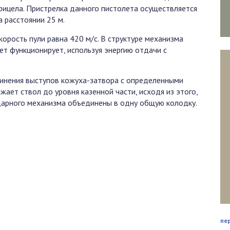
рицела. Пристрелка данного пистолета осуществляется
а расстоянии 25 м.
корость пули равна 420 м/с. В структуре механизма
т функционирует, используя энергию отдачи с
динения выступов кожуха-затвора с определенными
жает ствол до уровня казенной части, исходя из этого,
ударного механизма объединены в одну общую колодку.
пе