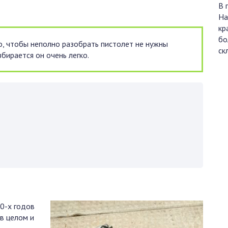
В 
На
кр
бо
о, чтобы неполно разобрать пистолет не нужны
ск
збирается он очень легко.
20-х годов
в целом и