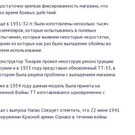
остаточно крепкая фиксированность магазина, что
во время боевых действий.
ще в 1931-32 гг. были изготовлены несколько тысяч
кземпляров, которые испытывались в полевых
спытаниях, которые выявили некоторые недостатки,
дним из которых как раз было выпадение обоймы во
ремя использование.
онструктор Токарев провел некоторую реконструкцию
ружия и в 1933 году представил обновленный ТТ-33, в
отором была решена проблема с выпадением магазина.
же в 1934 году данная модель была принята на
венной Войны ТТ изготавливался одновременно с
л с выпуска Наган. Следует отметить, что 22 июня 1941
вооружении Красной армии. Однако в течении войны