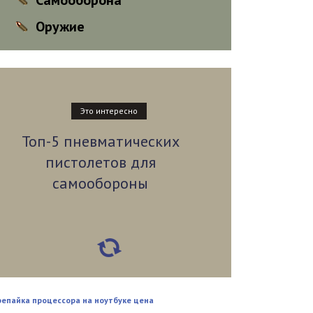
Самооборона
Оружие
Это интересно
Топ-5 пневматических
пистолетов для
самообороны
репайка процессора на ноутбуке цена