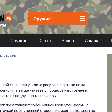
Оружие
Оружие
Охота
Закон
Армия
П
лать керамбит
 этой статье вы увидите рисунки и чертежи ножа
ерамбит, а также узнаете о процессе изготовления
акета из подручных материалов.
ож представляет собой клинок изогнутой формы с
аточкой по внутренней стороне и рукоять с кольцом под