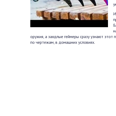
у
И
п
Б
н
оружия, а заядлые геймеры сразу узнают этот
по чертежам, в домашних условиях.