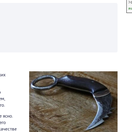
Э
au
ких
о
ем,
го.
 ясно.
его
качестве