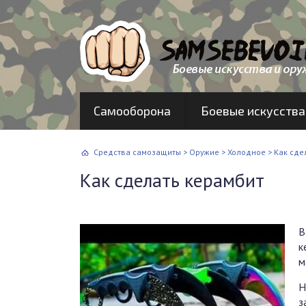
Самооборона
Боевые искусства
Средства самозащиты
>
Оружие
>
Холодное
>
Как сде
Как сделать керамбит
В
к
м
Н
з