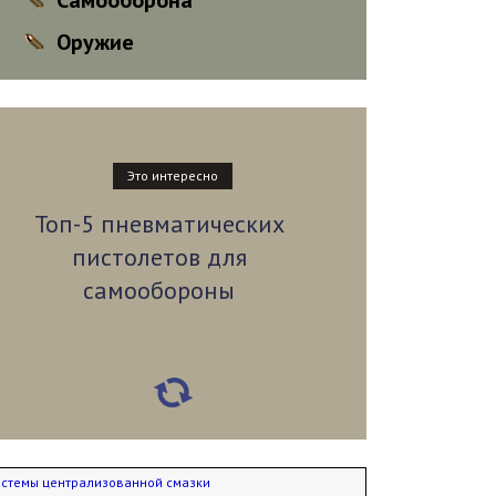
Самооборона
Оружие
Это интересно
Топ-5 пневматических
пистолетов для
самообороны
истемы централизованной смазки